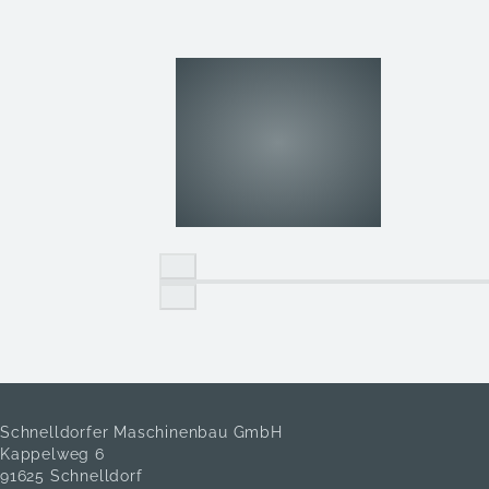
Schnelldorfer Maschinenbau GmbH
Kappelweg 6
91625 Schnelldorf