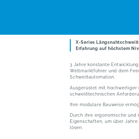
X-Series Längsnahtschweiß
Erfahrung auf höchstem Ni
3 Jahre konstante Entwicklung
Weltmarktführer und dem Feedb
Schweißautomation.
Ausgerüstet mit hochwertiger u
schweißtechnischen Anforder
Ihre modulare Bauweise ermög
Durch ihre ergonomische und r
Eigenschaften, um über Jahre 
lösen.